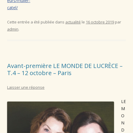
eurs/muller-
catel/
Cette entrée a été publiée dans
actualité
le
16 octobre 2019
par
admin
.
Avant-première LE MONDE DE LUCRÈCE –
T.4⁠ – 12 octobre – Paris
Laisser une réponse
LE
M
O
N
D