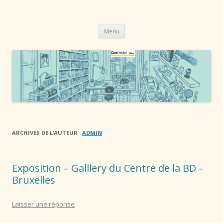
Catel Muller – blog
Auteure de bande dessinée
Aller
Menu
au
contenu
principal
ARCHIVES DE L’AUTEUR :
ADMIN
Exposition – Galllery du Centre de la BD –
Bruxelles
Laisser une réponse