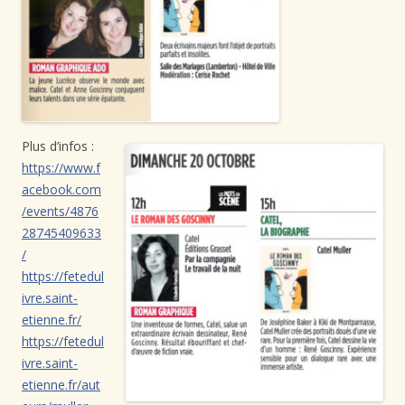
Plus d’infos :
https://www.f
acebook.com
/events/4876
28745409633
/
https://fetedul
ivre.saint-
etienne.fr/
https://fetedul
ivre.saint-
etienne.fr/aut