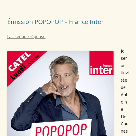
Émission POPOPOP – France Inter
Laisser une réponse
Je
ser
ai
l’invi
tée
de
Ant
oin
e
De
Cau
nes