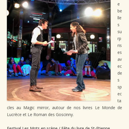
e
be
lle
s
su
rp
ris
es
av
ec
de
s
sp
ec
ta
cles au Magic mirror, autour de nos livres Le Monde de
Lucrèce et Le Roman des Goscinny.⁠
Festival Les Mots en scène / Fête du livre de St-Etienne⁠