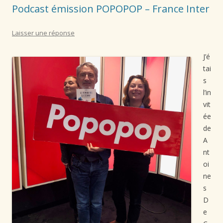
Podcast émission POPOPOP – France Inter
Laisser une réponse
J’é
tai
s
l’in
vit
ée
de
A
nt
oi
ne
s
D
e