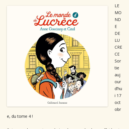
LE
MO
ND
E
DE
LU
CRE
CE⁠
Sor
tie
auj
our
d’hu
i 17
oct
obr
e, du tome 4 !⁠