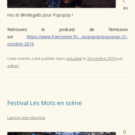
C
au
nes et @mllegalls pour Popopop !
Retrouvez le podcast de l’émission
⁠sur
https://www.franceinter.fr/…/popopop/popopop-21-
octobre-2019
Cette entrée a été publiée dans
actualité
le
24 octobre 2019
par
admin
.
Festival Les Mots en scène
Laisser une réponse
D