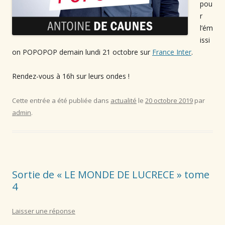
pou
r
l’ém
issi
on POPOPOP demain lundi 21 octobre sur
France Inter
.⁠
Rendez-vous à 16h sur leurs ondes ! ⁠
Cette entrée a été publiée dans
actualité
le
20 octobre 2019
par
admin
.
Sortie de « LE MONDE DE LUCRECE⁠ » tome
4
Laisser une réponse