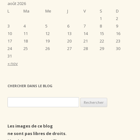
août 2026
L
Ma
Me
J
V
S
D
1
2
3
4
5
6
7
8
9
10
11
12
13
14
15
16
17
18
19
20
21
22
23
24
25
26
27
28
29
30
31
« nov
CHERCHER DANS LE BLOG
R
e
c
h
Les images de ce blog
e
ne sont pas libres de droits.
r