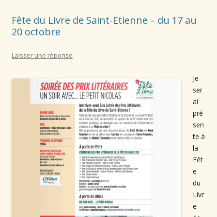
Fête du Livre de Saint-Etienne – du 17 au
20 octobre
Laisser une réponse
Je
ser
ai
pré
sen
te à
la
Fêt
e
du
Livr
e