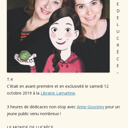
E
D
E
L
U
C
R
È
C
E
–
T.4⁠
C’était en avant-première et en exclusivité le samedi 12
octobre 2019 à la
Librairie Lamartine
.⁠
3 heures de dédicaces non-stop avec
Anne Goscinny
pour un
jeune public venu nombreux !⁠
LE MONDE DE LUCRÈCE⁠